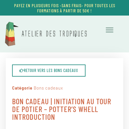
PAYEZ EN PLUSIEURS FOIS -SANS FRAIS- POUR TOUTES LES
FORMATIONS À PARTIR DE 50€ !
FORMATIONS | OPEN SPACE
RETOUR VERS LES BONS CADEAUX
Bons cadeaux
Catégorie
BON CADEAU | INITIATION AU TOUR
DE POTIER – POTTER’S WHELL
INTRODUCTION