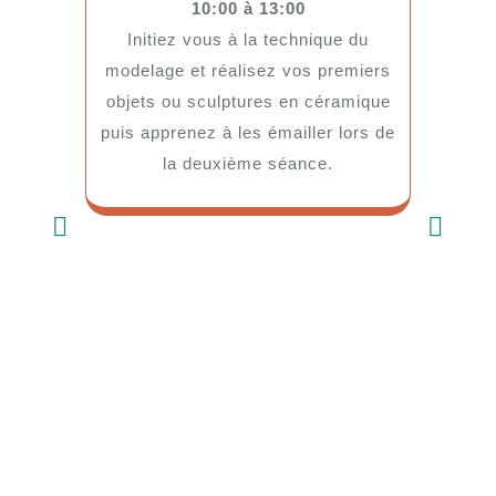
10:00 à 13:00
Initiez vous à la technique du
modelage et réalisez vos premiers
objets ou sculptures en céramique
ST
puis apprenez à les émailler lors de
FABRI
la deuxième séance.
D’OL
AND
Du 17
Partez à
techniqu
la cé
réalisa
d’irri
ancie
explore